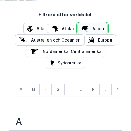
Filtrera efter världsdel:
Alla
Afrika
Asien
Australien och Oceanien
Europa
Nordamerika, Centralamerika
Sydamerika
A
B
F
G
I
J
K
L
M
A