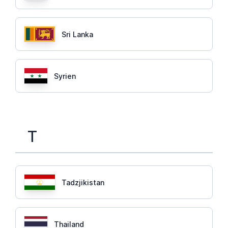
Sri Lanka
Syrien
T
Tadzjikistan
Thailand