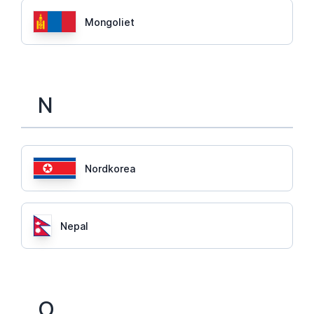
Mongoliet
N
Nordkorea
Nepal
O