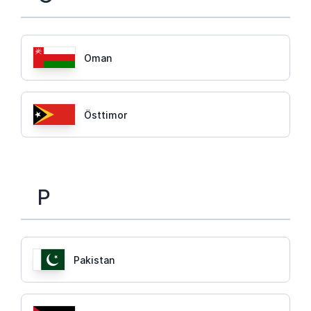
Oman
Östtimor
P
Pakistan