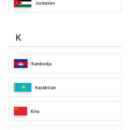
Jordanien
K
Kambodja
Kazakstan
Kina