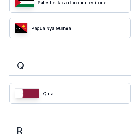
Palestinska autonoma territorier
Papua Nya Guinea
Q
Qatar
R