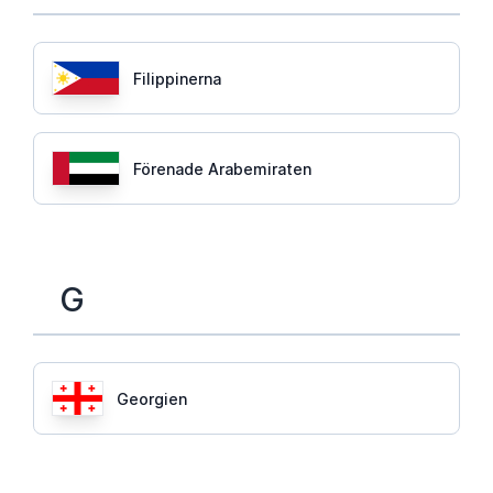
Filippinerna
Förenade Arabemiraten
G
Georgien