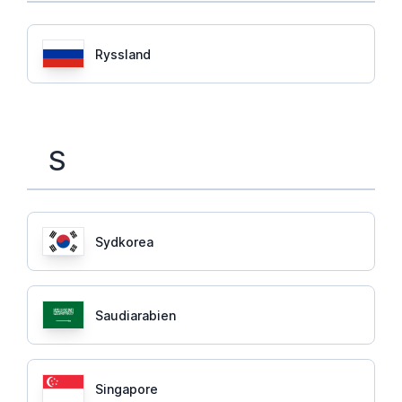
Ryssland
S
Sydkorea
Saudiarabien
Singapore