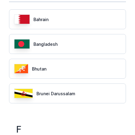
Bahrain
Bangladesh
Bhutan
Brunei Darussalam
F