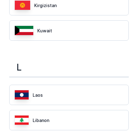
Kirgizistan
Kuwait
L
Laos
Libanon