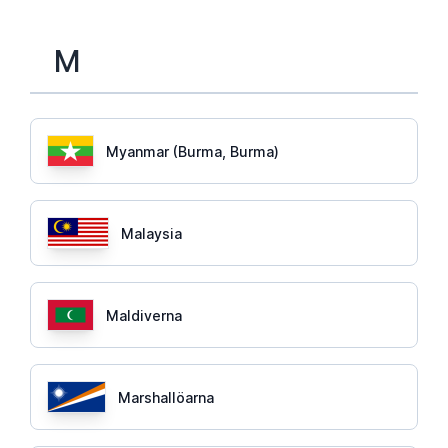
M
Myanmar (Burma, Burma)
Malaysia
Maldiverna
Marshallöarna