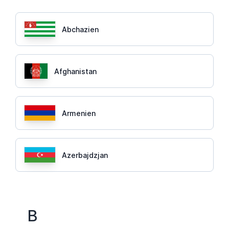
Abchazien
Afghanistan
Armenien
Azerbajdzjan
B