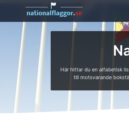
Na
Här hittar du en alfabetisk l
till motsvarande bokstäv