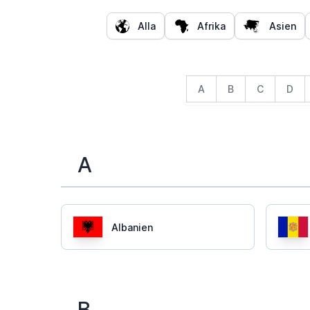
Alla
Afrika
Asien
A
B
C
D
A
Albanien
B