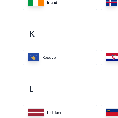
Irland
K
Kosovo
L
Lettland