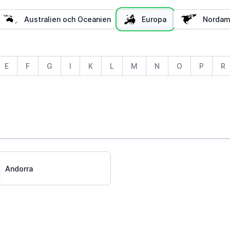
Australien och Oceanien
Europa
Nordame
E
F
G
I
K
L
M
N
O
P
R
Andorra