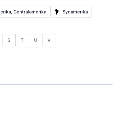
rika, Centralamerika
Sydamerika
S
T
U
V