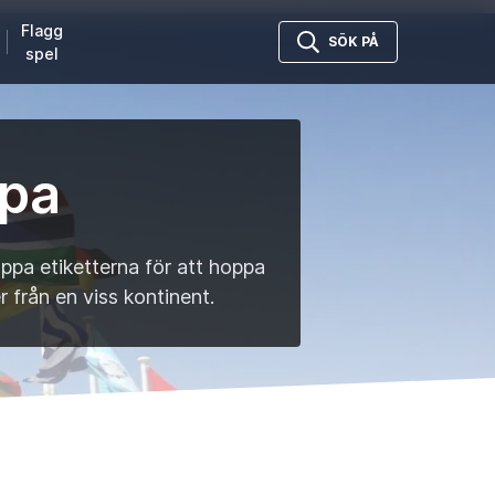
Flagg
SÖK PÅ
spel
opa
oppa etiketterna för att hoppa
r från en viss kontinent.