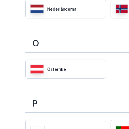
Nederländerna
O
Österrike
P