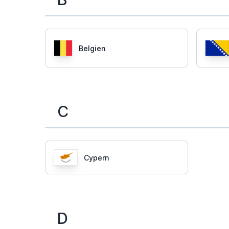
Belgien
C
Cypern
D