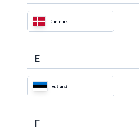
Danmark
E
Estland
F