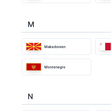
M
Makedonien
Montenegro
N