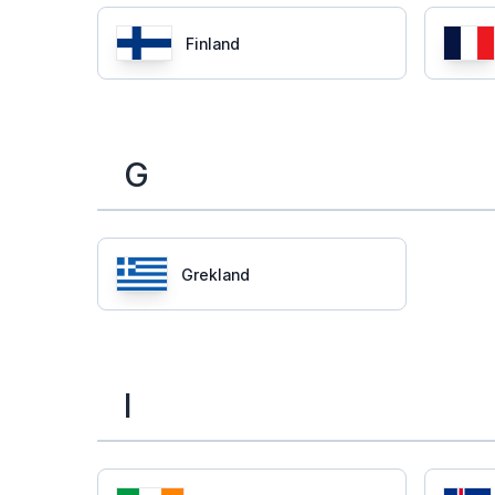
Finland
G
Grekland
I