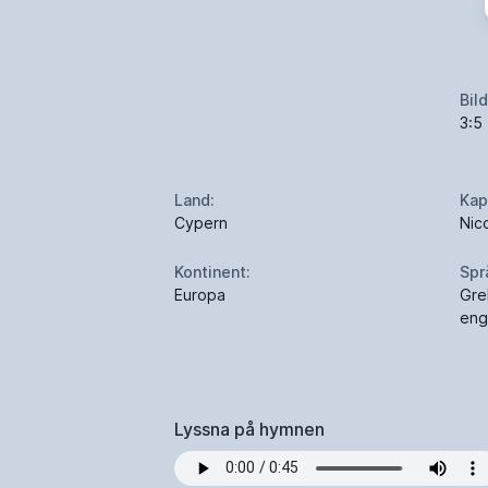
Bil
3:5
Land:
Kapi
Cypern
Nic
Kontinent:
Spr
Europa
Grek
eng
Lyssna på hymnen