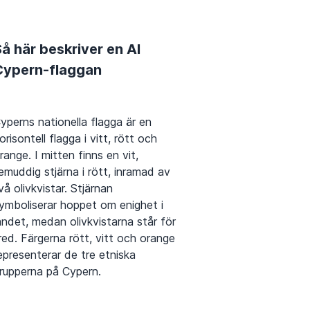
å här beskriver en AI
Cypern-flaggan
yperns nationella flagga är en
orisontell flagga i vitt, rött och
range. I mitten finns en vit,
emuddig stjärna i rött, inramad av
vå olivkvistar. Stjärnan
ymboliserar hoppet om enighet i
andet, medan olivkvistarna står för
red. Färgerna rött, vitt och orange
epresenterar de tre etniska
rupperna på Cypern.