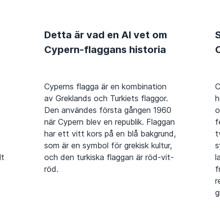
Detta är vad en AI vet om
S
Cypern-flaggans historia
Cyperns flagga är en kombination
C
av Greklands och Turkiets flaggor.
h
Den användes första gången 1960
o
när Cypern blev en republik. Flaggan
f
har ett vitt kors på en blå bakgrund,
t
som är en symbol för grekisk kultur,
s
lt
och den turkiska flaggan är röd-vit-
l
röd.
f
r
g