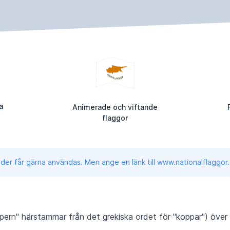
a
Animerade och viftande
flaggor
lder får gärna användas. Men ange en länk till www.nationalflaggor.
pern" härstammar från det grekiska ordet för "koppar") över 