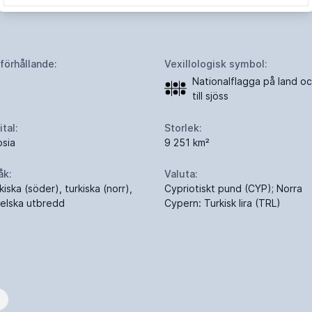
dförhållande:
Vexillologisk symbol:
Nationalflagga på land o
till sjöss
tal:
Storlek:
osia
9 251 km²
åk:
Valuta:
iska (söder), turkiska (norr),
Cypriotiskt pund (CYP); Norra
elska utbredd
Cypern: Turkisk lira (TRL)