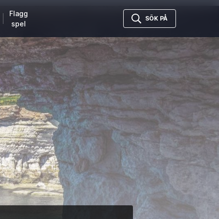
Flagg
SÖK PÅ
spel