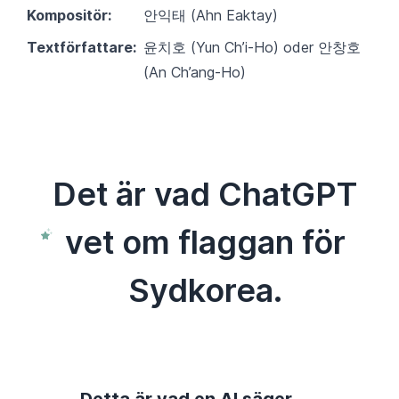
Kompositör:
안익태 (Ahn Eaktay)
Textförfattare:
윤치호 (Yun Ch’i-Ho) oder 안창호
(An Ch’ang-Ho)
Det är vad ChatGPT
vet om flaggan för
Sydkorea.