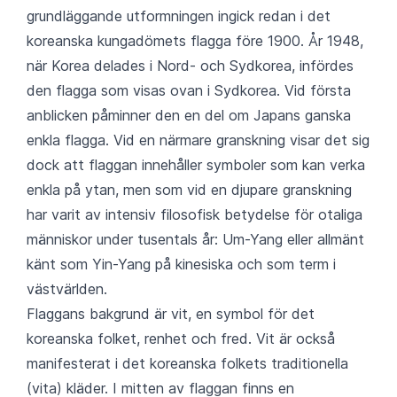
grundläggande utformningen ingick redan i det
koreanska kungadömets flagga före 1900. År 1948,
när Korea delades i Nord- och Sydkorea, infördes
den flagga som visas ovan i Sydkorea. Vid första
anblicken påminner den en del om Japans ganska
enkla flagga. Vid en närmare granskning visar det sig
dock att flaggan innehåller symboler som kan verka
enkla på ytan, men som vid en djupare granskning
har varit av intensiv filosofisk betydelse för otaliga
människor under tusentals år: Um-Yang eller allmänt
känt som Yin-Yang på kinesiska och som term i
västvärlden.
Flaggans bakgrund är vit, en symbol för det
koreanska folket, renhet och fred. Vit är också
manifesterat i det koreanska folkets traditionella
(vita) kläder. I mitten av flaggan finns en