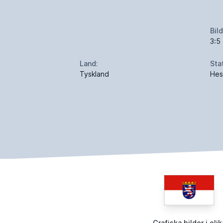
Bil
3:5
Land:
Sta
Tyskland
Hes
Grafiska bilder i olik