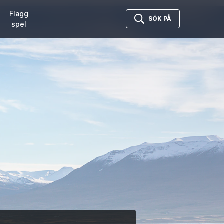
Flagg
SÖK PÅ
spel