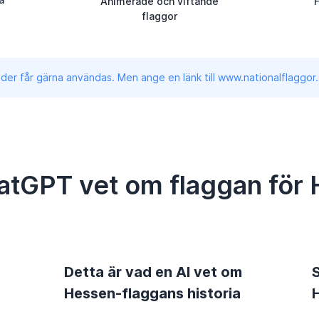
Animerade och viftande
flaggor
lder får gärna användas. Men ange en länk till www.nationalflaggor.
atGPT vet om flaggan för
Detta är vad en AI vet om
S
Hessen-flaggans historia