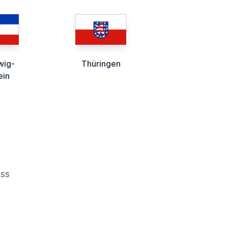
wig-
Thüringen
ein
oss