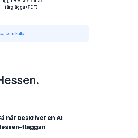
Flagga Hessen för att
färglägga (PDF)
se som källa.
 Hessen.
å här beskriver en AI
Hessen-flaggan