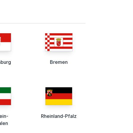
nburg
Bremen
ein-
Rheinland-Pfalz
alen