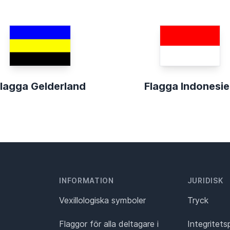
lagga Gelderland
Flagga Indonesi
INFORMATION
JURIDISK
Vexillologiska symboler
Tryck
Flaggor för alla deltagare i
Integritets