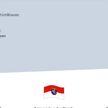
dförhållande:
t:
sen
a