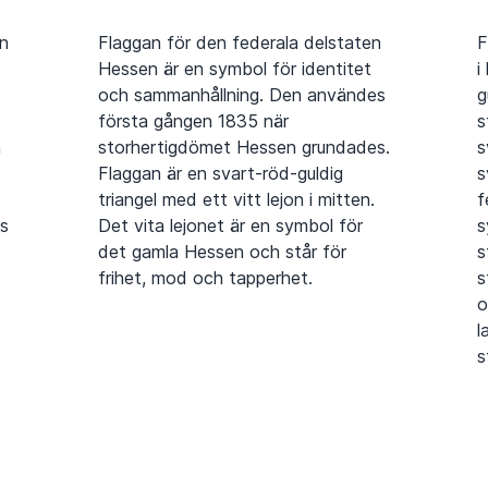
n
Flaggan för den federala delstaten
F
Hessen är en symbol för identitet
i
och sammanhållning. Den användes
g
första gången 1835 när
s
n
storhertigdömet Hessen grundades.
s
Flaggan är en svart-röd-guldig
s
triangel med ett vitt lejon i mitten.
f
s
Det vita lejonet är en symbol för
s
det gamla Hessen och står för
s
frihet, mod och tapperhet.
s
o
l
s