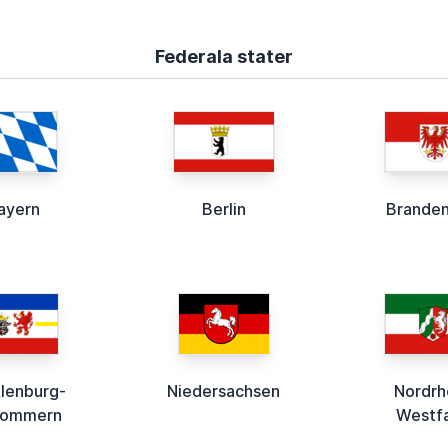
Federala stater
ayern
Berlin
Brande
lenburg-
Niedersachsen
Nordrh
pommern
Westf