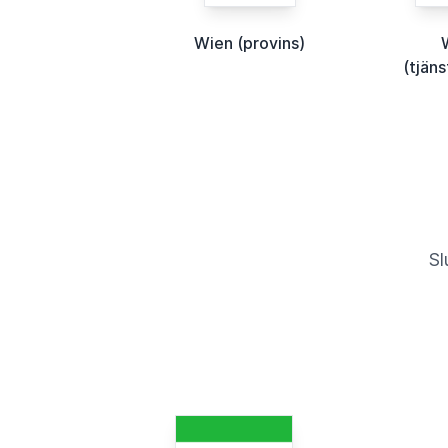
Wien (provins)
(tjän
Sl