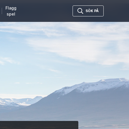
Flagg
SÖK PÅ
spel