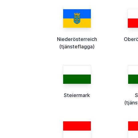
Niederösterreich
Oberö
(tjänsteflagga)
Steiermark
S
(tjän