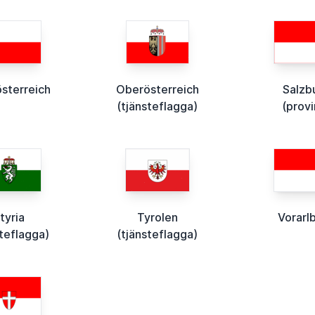
sterreich
Oberösterreich
Salzb
(tjänsteflagga)
(provi
tyria
Tyrolen
Vorarl
steflagga)
(tjänsteflagga)