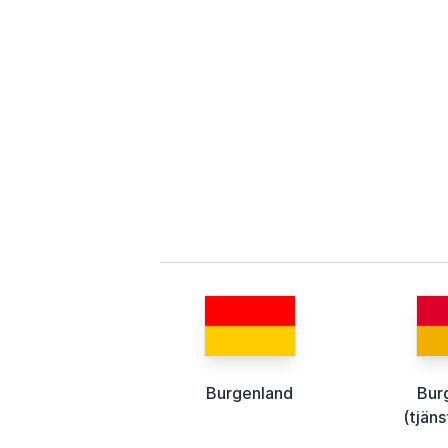
Burgenland
Bur
(tjän