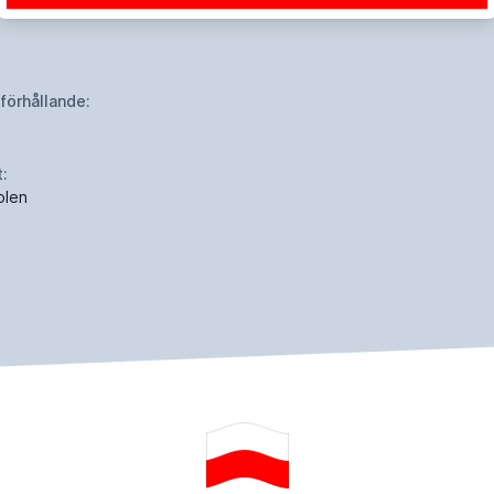
dförhållande:
t:
olen