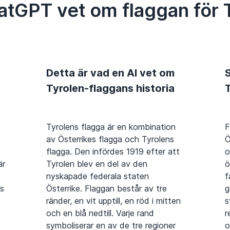
atGPT vet om flaggan för 
Detta är vad en AI vet om
S
Tyrolen-flaggans historia
Tyrolens flagga är en kombination
F
av Österrikes flagga och Tyrolens
Ö
flagga. Den infördes 1919 efter att
o
är
Tyrolen blev en del av den
ö
nyskapade federala staten
f
as
Österrike. Flaggan består av tre
g
ränder, en vit upptill, en röd i mitten
s
och en blå nedtill. Varje rand
r
symboliserar en av de tre regioner
o