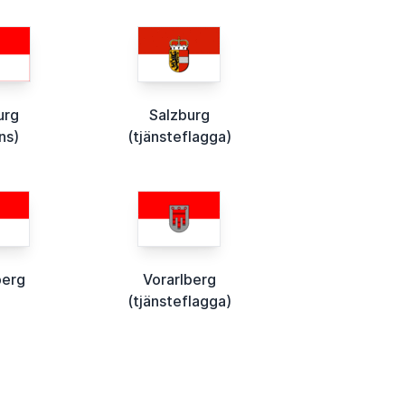
urg
Salzburg
ns)
(tjänsteflagga)
berg
Vorarlberg
(tjänsteflagga)