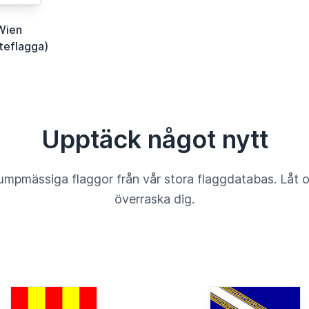
Wien
steflagga)
Upptäck något nytt
umpmässiga flaggor från vår stora flaggdatabas. Låt 
överraska dig.