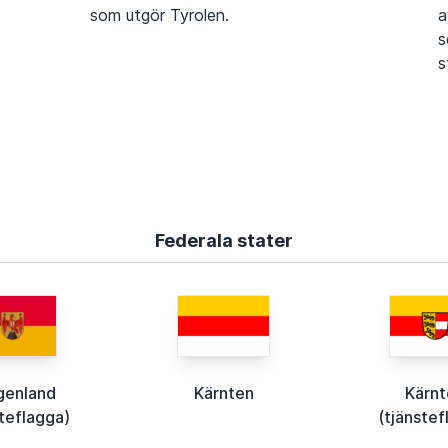
som utgör Tyrolen.
a
s
s
Federala stater
genland
Kärnten
Kärn
steflagga)
(tjänstef