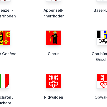
enzell-
Appenzell-
Basel-
errhoden
Innerrhoden
/ Genève
Glarus
Graubün
Grisc
châtel /
Nidwalden
Obwal
chatel