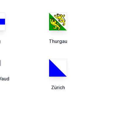
g
Thurgau
Vaud
Zürich