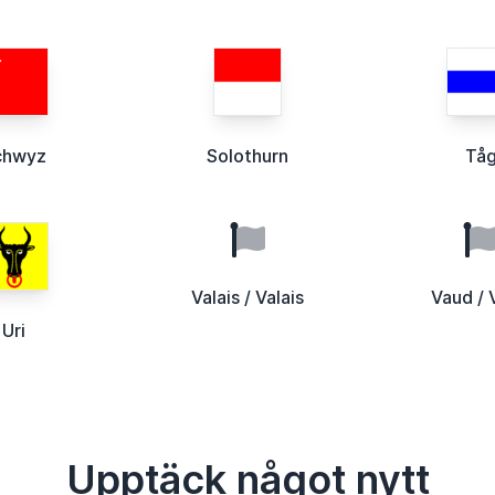
chwyz
Solothurn
Tå
Valais / Valais
Vaud / 
Uri
Upptäck något nytt