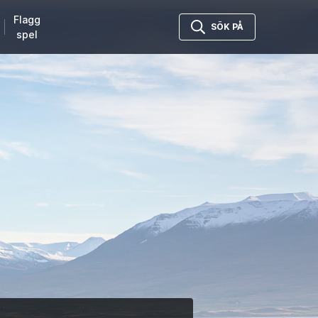
Flagg
SÖK PÅ
spel