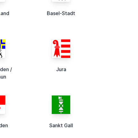
Land
Basel-Stadt
den /
Jura
hun
den
Sankt Gall