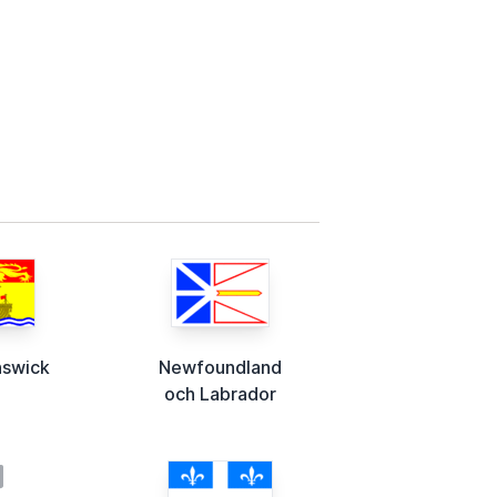
nswick
Newfoundland
och Labrador