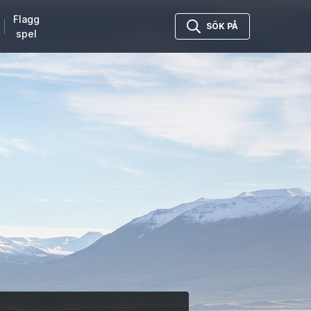
Flagg
SÖK PÅ
spel