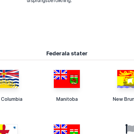
ursprungsbefolkning.
Federala stater
h Columbia
Manitoba
New Bru