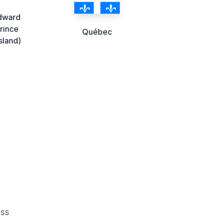
dward
Prince
Québec
sland)
oss