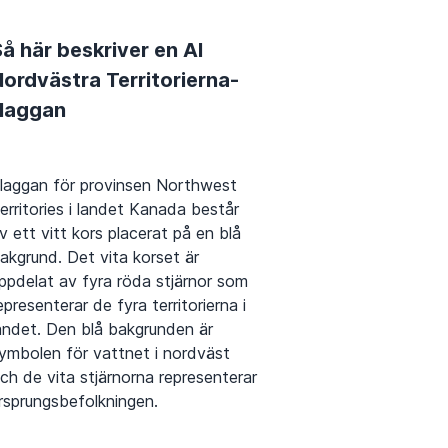
å här beskriver en AI
ordvästra Territorierna-
flaggan
laggan för provinsen Northwest
erritories i landet Kanada består
v ett vitt kors placerat på en blå
akgrund. Det vita korset är
ppdelat av fyra röda stjärnor som
epresenterar de fyra territorierna i
andet. Den blå bakgrunden är
ymbolen för vattnet i nordväst
ch de vita stjärnorna representerar
rsprungsbefolkningen.