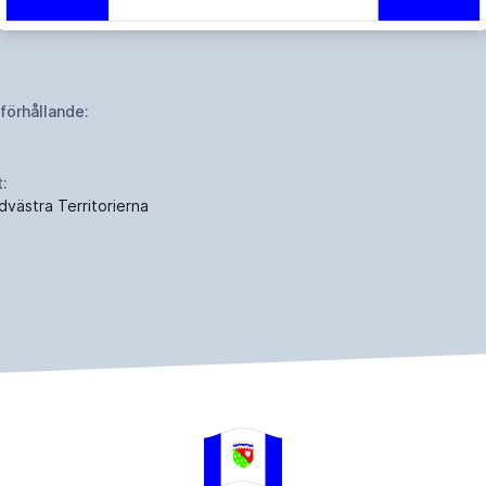
dförhållande:
t:
dvästra Territorierna