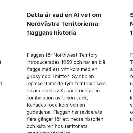
Detta är vad en AI vet om
S
Nordvästra Territorierna-
N
flaggans historia
Flaggan för Northwest Territory
F
t
introducerades 1959 och har en blå
T
flagga med ett vitt kors med en
a
guldsymbol i mitten. Symbolen
b
nt
representerar de fyra territorier som
u
nu är en del av Kanada och är en
r
kombination av Union Jack,
l
Kanadas röda kors och en
s
guldstjärna. Flaggan har reviderats
o
flera gånger för att hedra historien
u
och kulturen hos territoriets