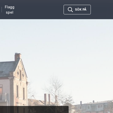
Flagg
SÖK PÅ
spel