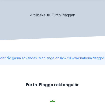
« tillbaka till Fürth-flaggan
lder får gärna användas. Men ange en länk till www.nationalflaggor.
Fürth-Flagga rektangulär