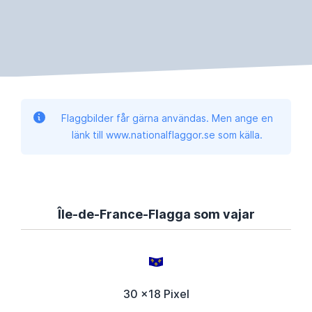
Flaggbilder får gärna användas. Men ange en
länk till www.nationalflaggor.se som källa.
Île-de-France-Flagga som vajar
30 x18 Pixel