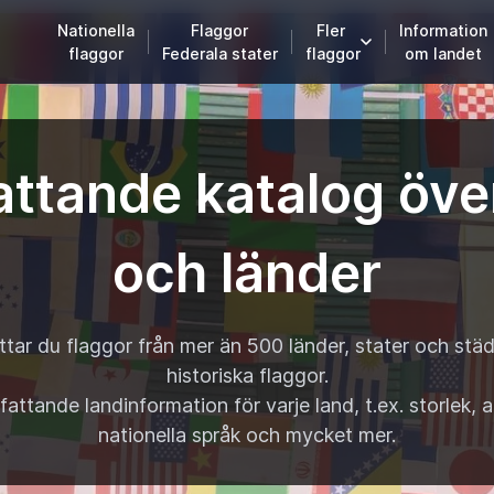
Nationella
Flaggor
Fler
Information
flaggor
Federala stater
flaggor
om landet
ttande katalog öve
och länder
ittar du flaggor från mer än
500 länder
,
stater
och
städ
historiska flaggor
.
fattande landinformation
för varje land, t.ex. storlek,
nationella språk och mycket mer.