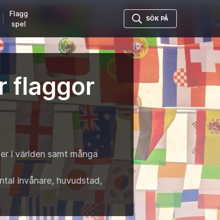
Flagg
SÖK PÅ
spel
r flaggor
er i
världen samt många
 antal invånare, huvudstad,