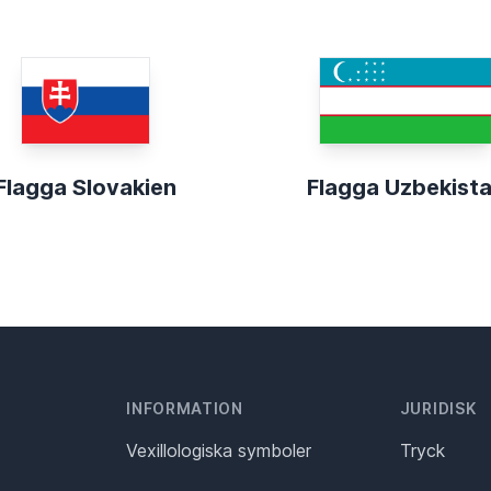
Flagga Slovakien
Flagga Uzbekist
INFORMATION
JURIDISK
Vexillologiska symboler
Tryck