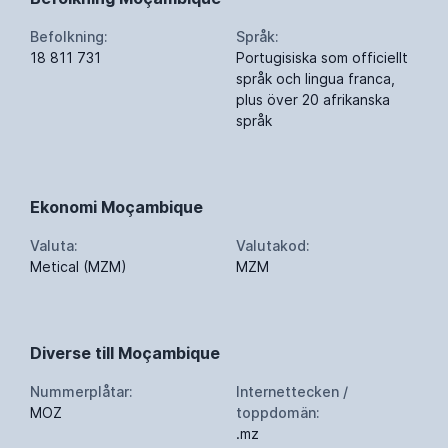
Befolkning:
Språk:
18 811 731
Portugisiska som officiellt
språk och lingua franca,
plus över 20 afrikanska
språk
Ekonomi Moçambique
Valuta:
Valutakod:
Metical (MZM)
MZM
Diverse till Moçambique
Nummerplåtar:
Internettecken /
MOZ
toppdomän:
.mz