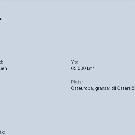
ius
d:
Yta:
auen
65 000 km²
Plats:
Östeuropa, gränsar till Östersj
åk: