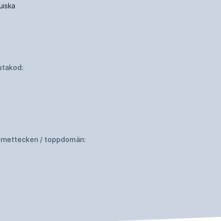
uiska
utakod:
ernettecken / toppdomän: