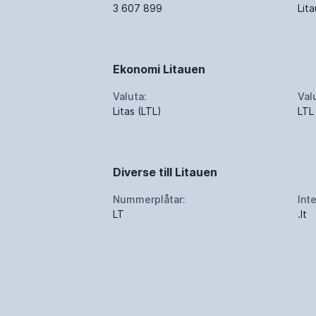
3 607 899
Lita
Ekonomi Litauen
Valuta:
Val
Litas (LTL)
LTL
Diverse till Litauen
Nummerplåtar:
Int
LT
.lt