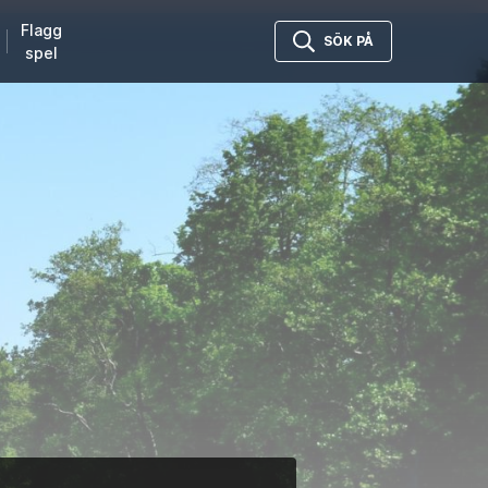
Flagg
SÖK PÅ
spel