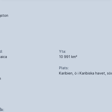
gston
d:
Yta:
aica
10 991 km²
Plats:
Karibien, ö i Karibiska havet, 
m
åk: