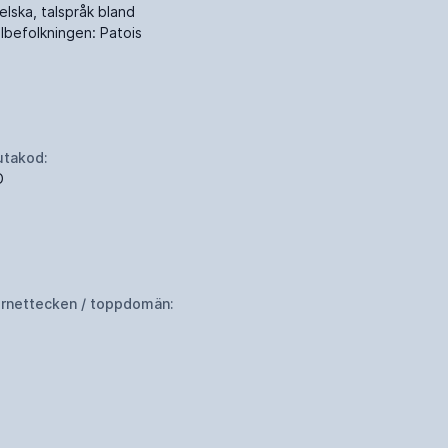
elska, talspråk bland
albefolkningen: Patois
utakod:
D
ernettecken / toppdomän: