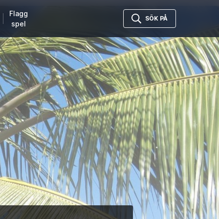
Flagg
SÖK PÅ
spel