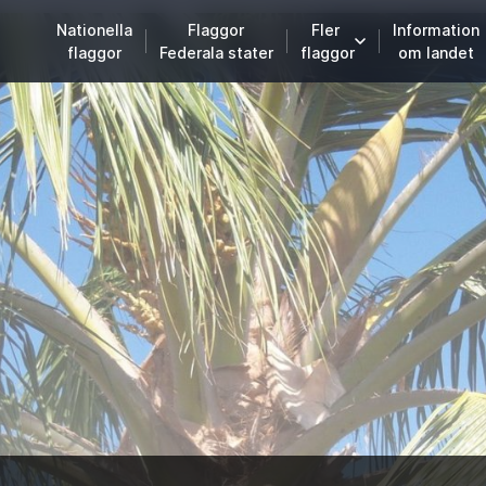
Nationella
Flaggor
Fler
Information
flaggor
Federala stater
flaggor
om landet