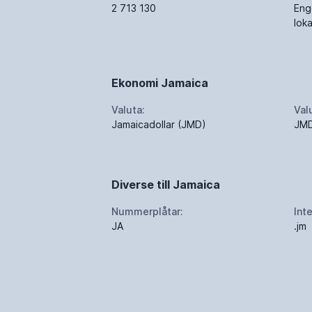
2 713 130
Eng
lok
Ekonomi Jamaica
Valuta:
Val
Jamaicadollar (JMD)
JM
Diverse till Jamaica
Nummerplåtar:
Int
JA
.jm