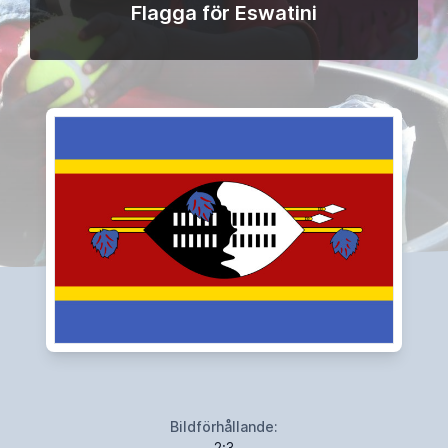
Flagga för Eswatini
Bildförhållande:
2:3