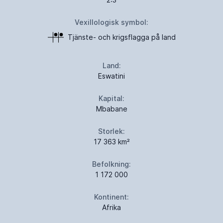
Vexillologisk symbol:
Tjänste- och krigsflagga på land
Land:
Eswatini
Kapital:
Mbabane
Storlek:
17 363 km²
Befolkning:
1 172 000
Kontinent:
Afrika