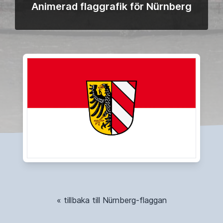
Animerad flaggrafik för Nürnberg
« tillbaka till Nürnberg-flaggan