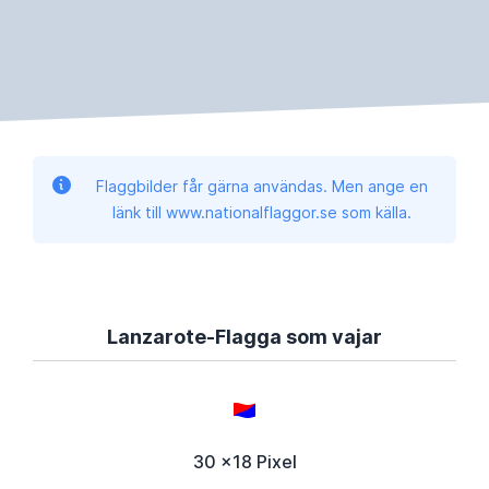
Flaggbilder får gärna användas. Men ange en
länk till www.nationalflaggor.se som källa.
Lanzarote-Flagga som vajar
30 x18 Pixel