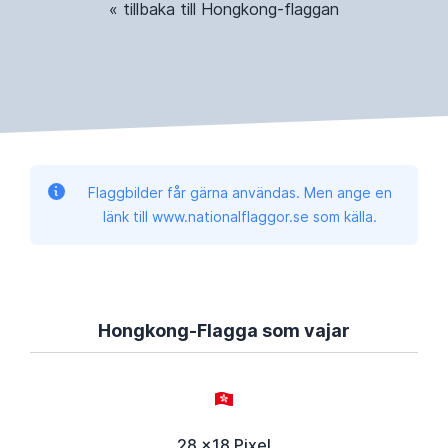
« tillbaka till Hongkong-flaggan
Flaggbilder får gärna användas. Men ange en
länk till www.nationalflaggor.se som källa.
Hongkong-Flagga som vajar
28 x18 Pixel